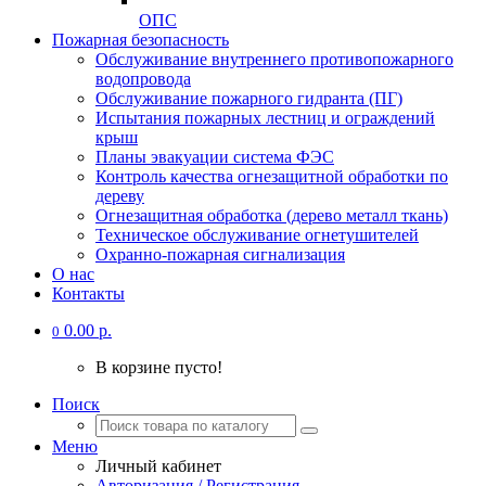
ОПС
Пожарная безопасность
Обслуживание внутреннего противопожарного
водопровода
Обслуживание пожарного гидранта (ПГ)
Испытания пожарных лестниц и ограждений
крыш
Планы эвакуации система ФЭС
Контроль качества огнезащитной обработки по
дереву
Огнезащитная обработка (дерево металл ткань)
Техническое обслуживание огнетушителей
Охранно-пожарная сигнализация
О нас
Контакты
0.00 р.
0
В корзине пусто!
Поиск
Меню
Личный кабинет
Авторизация / Регистрация