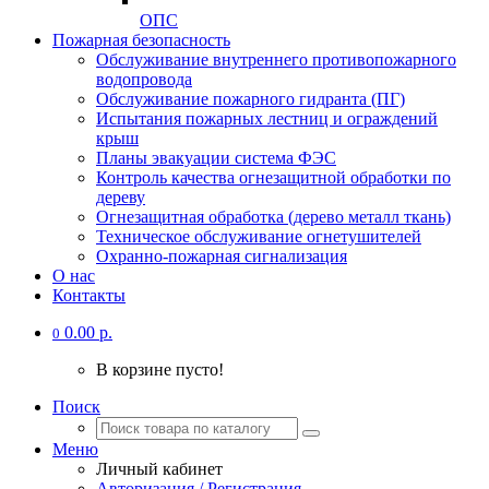
ОПС
Пожарная безопасность
Обслуживание внутреннего противопожарного
водопровода
Обслуживание пожарного гидранта (ПГ)
Испытания пожарных лестниц и ограждений
крыш
Планы эвакуации система ФЭС
Контроль качества огнезащитной обработки по
дереву
Огнезащитная обработка (дерево металл ткань)
Техническое обслуживание огнетушителей
Охранно-пожарная сигнализация
О нас
Контакты
0.00 р.
0
В корзине пусто!
Поиск
Меню
Личный кабинет
Авторизация / Регистрация