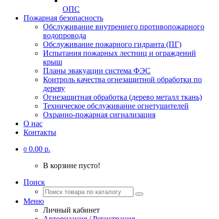
ОПС
Пожарная безопасность
Обслуживание внутреннего противопожарного
водопровода
Обслуживание пожарного гидранта (ПГ)
Испытания пожарных лестниц и ограждений
крыш
Планы эвакуации система ФЭС
Контроль качества огнезащитной обработки по
дереву
Огнезащитная обработка (дерево металл ткань)
Техническое обслуживание огнетушителей
Охранно-пожарная сигнализация
О нас
Контакты
0.00 р.
0
В корзине пусто!
Поиск
Меню
Личный кабинет
Авторизация / Регистрация