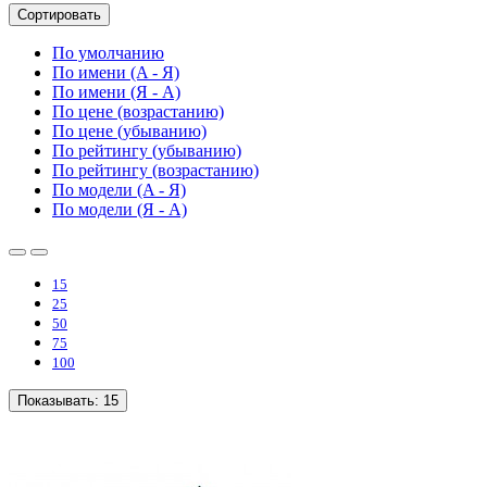
Сортировать
По умолчанию
По имени (A - Я)
По имени (Я - A)
По цене (возрастанию)
По цене (убыванию)
По рейтингу (убыванию)
По рейтингу (возрастанию)
По модели (A - Я)
По модели (Я - A)
15
25
50
75
100
Показывать:
15