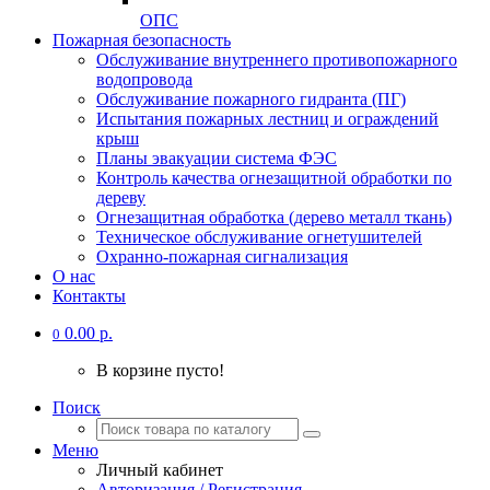
ОПС
Пожарная безопасность
Обслуживание внутреннего противопожарного
водопровода
Обслуживание пожарного гидранта (ПГ)
Испытания пожарных лестниц и ограждений
крыш
Планы эвакуации система ФЭС
Контроль качества огнезащитной обработки по
дереву
Огнезащитная обработка (дерево металл ткань)
Техническое обслуживание огнетушителей
Охранно-пожарная сигнализация
О нас
Контакты
0.00 р.
0
В корзине пусто!
Поиск
Меню
Личный кабинет
Авторизация / Регистрация