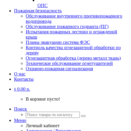
ОПС
Пожарная безопасность
Обслуживание внутреннего противопожарного
водопровода
Обслуживание пожарного гидранта (ПГ)
Испытания пожарных лестниц и ограждений
крыш
Планы эвакуации система ФЭС
Контроль качества огнезащитной обработки по
дереву
Огнезащитная обработка (дерево металл ткань)
Техническое обслуживание огнетушителей
Охранно-пожарная сигнализация
О нас
Контакты
0.00 р.
0
В корзине пусто!
Поиск
Меню
Личный кабинет
Авторизация / Регистрация