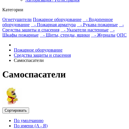
Категории
Огнетушители
Пожарное оборудование
- Водопенное
оборудование
- Пожарная арматура
- Рукава пожарные
-
Средства защиты и спасения
- Указатели настенные
-
Шкафы пожарные
- Щиты, стенды, ящики
- Журналы
ОПС
Пожарное оборудование
Средства защиты и спасения
Самоспасатели
Самоспасатели
Сортировать
По умолчанию
По имени (A - Я)