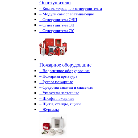
Огнетушители
– Комплектующие к огнетушителям
– Модули самосрабатывающие
– Огнетушители ОВП
– Огнетушители ОП
– Огнетушители ОУ
Пожарное оборудование
– Водопенное оборудование
– Пожарная арматура
– Рукава пожарные
– Средства защиты и спасения
– Указатели настенные
– Шкафы пожарные
– Щиты, стенды, ящики
– Журналы