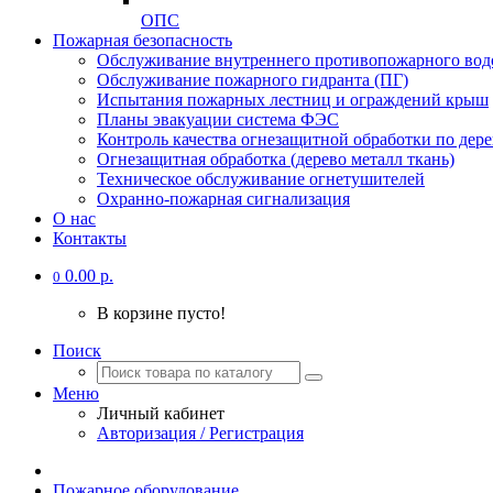
ОПС
Пожарная безопасность
Обслуживание внутреннего противопожарного вод
Обслуживание пожарного гидранта (ПГ)
Испытания пожарных лестниц и ограждений крыш
Планы эвакуации система ФЭС
Контроль качества огнезащитной обработки по дере
Огнезащитная обработка (дерево металл ткань)
Техническое обслуживание огнетушителей
Охранно-пожарная сигнализация
О нас
Контакты
0.00 р.
0
В корзине пусто!
Поиск
Меню
Личный кабинет
Авторизация / Регистрация
Пожарное оборудование