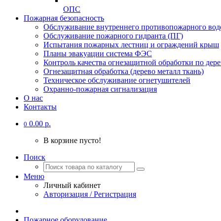
ОПС
Пожарная безопасность
Обслуживание внутреннего противопожарного вод
Обслуживание пожарного гидранта (ПГ)
Испытания пожарных лестниц и ограждений крыш
Планы эвакуации система ФЭС
Контроль качества огнезащитной обработки по дере
Огнезащитная обработка (дерево металл ткань)
Техническое обслуживание огнетушителей
Охранно-пожарная сигнализация
О нас
Контакты
0.00 р.
0
В корзине пусто!
Поиск
Меню
Личный кабинет
Авторизация / Регистрация
Пожарное оборудование