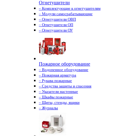
Огнетушители
– Комплектующие к огнетушителям
– Модули самосрабатывающие
– Огнетушители ОВП
– Огнетушители ОП
– Огнетушители ОУ
Пожарное оборудование
– Водопенное оборудование
– Пожарная арматура
– Рукава пожарные
– Средства защиты и спасения
– Указатели настенные
– Шкафы пожарные
– Щиты, стенды, ящики
– Журналы