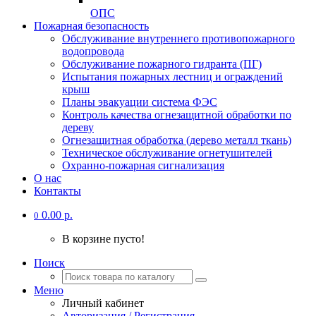
ОПС
Пожарная безопасность
Обслуживание внутреннего противопожарного
водопровода
Обслуживание пожарного гидранта (ПГ)
Испытания пожарных лестниц и ограждений
крыш
Планы эвакуации система ФЭС
Контроль качества огнезащитной обработки по
дереву
Огнезащитная обработка (дерево металл ткань)
Техническое обслуживание огнетушителей
Охранно-пожарная сигнализация
О нас
Контакты
0.00 р.
0
В корзине пусто!
Поиск
Меню
Личный кабинет
Авторизация / Регистрация