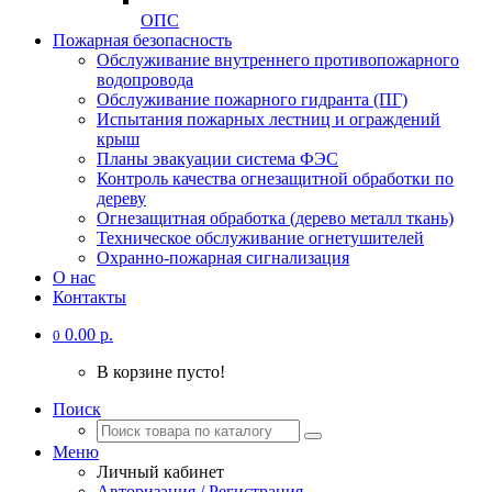
ОПС
Пожарная безопасность
Обслуживание внутреннего противопожарного
водопровода
Обслуживание пожарного гидранта (ПГ)
Испытания пожарных лестниц и ограждений
крыш
Планы эвакуации система ФЭС
Контроль качества огнезащитной обработки по
дереву
Огнезащитная обработка (дерево металл ткань)
Техническое обслуживание огнетушителей
Охранно-пожарная сигнализация
О нас
Контакты
0.00 р.
0
В корзине пусто!
Поиск
Меню
Личный кабинет
Авторизация / Регистрация