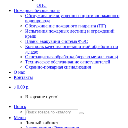
ОПС
Пожарная безопасность
Обслуживание внутреннего противопожарного
водопровода
Обслуживание пожарного гидранта (ПГ)
Испытания пожарных лестниц и ограждений
крыш
Планы эвакуации система ФЭС
Контроль качества огнезащитной обработки по
дереву
Огнезащитная обработка (дерево металл ткань)
Техническое обслуживание огнетушителей
Охранно-пожарная сигнализация
О нас
Контакты
0.00 р.
0
В корзине пусто!
Поиск
Меню
Личный кабинет
Авторизация / Регистрация