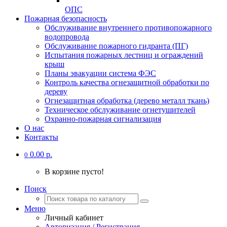
ОПС
Пожарная безопасность
Обслуживание внутреннего противопожарного
водопровода
Обслуживание пожарного гидранта (ПГ)
Испытания пожарных лестниц и ограждений
крыш
Планы эвакуации система ФЭС
Контроль качества огнезащитной обработки по
дереву
Огнезащитная обработка (дерево металл ткань)
Техническое обслуживание огнетушителей
Охранно-пожарная сигнализация
О нас
Контакты
0.00 р.
0
В корзине пусто!
Поиск
Меню
Личный кабинет
Авторизация / Регистрация