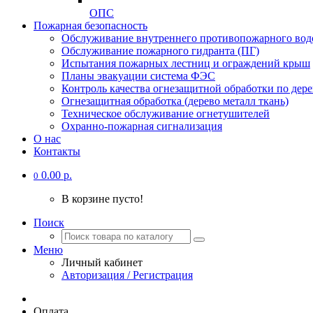
ОПС
Пожарная безопасность
Обслуживание внутреннего противопожарного вод
Обслуживание пожарного гидранта (ПГ)
Испытания пожарных лестниц и ограждений крыш
Планы эвакуации система ФЭС
Контроль качества огнезащитной обработки по дере
Огнезащитная обработка (дерево металл ткань)
Техническое обслуживание огнетушителей
Охранно-пожарная сигнализация
О нас
Контакты
0.00 р.
0
В корзине пусто!
Поиск
Меню
Личный кабинет
Авторизация / Регистрация
Оплата