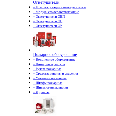
Огнетушители
– Комплектующие к огнетушителям
– Модули самосрабатывающие
– Огнетушители ОВП
– Огнетушители ОП
– Огнетушители ОУ
Пожарное оборудование
– Водопенное оборудование
– Пожарная арматура
– Рукава пожарные
– Средства защиты и спасения
– Указатели настенные
– Шкафы пожарные
– Щиты, стенды, ящики
– Журналы